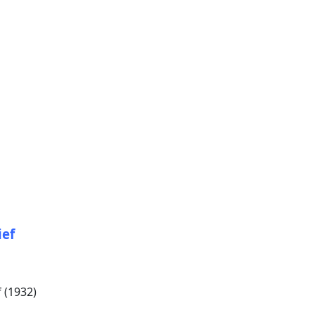
ief
 (1932)