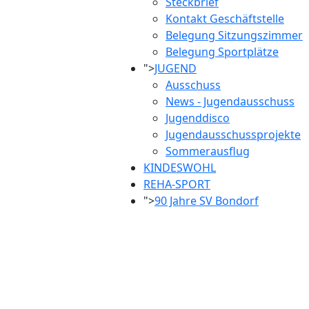
Steckbrief
Kontakt Geschäftstelle
Belegung Sitzungszimmer
Belegung Sportplätze
">
JUGEND
Ausschuss
News - Jugendausschuss
Jugenddisco
Jugendausschussprojekte
Sommerausflug
KINDESWOHL
REHA-SPORT
">
90 Jahre SV Bondorf