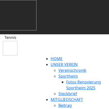
Tennis
HOME
UNSER VEREIN
Vereinschronik
Sportheim
Fotos Renovierung
Sportheim 2025
Steckbrief
MITGLIEDSCHAFT
Beitrag